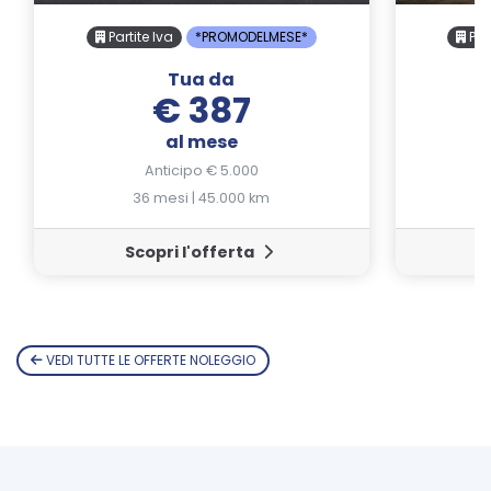
Partite Iva
*PROMODELMESE*
Part
Tua da
€ 387
al mese
Anticipo € 5.000
36 mesi | 45.000 km
Scopri l'offerta
VEDI TUTTE LE OFFERTE NOLEGGIO