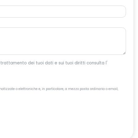
o per dar corso alla tua richiesta. Per maggiori informazioni sul trattamento dei tuoi dati e sui tuoi diritti consulta l'
atizzate o elettroniche e, in particolare, a mezzo posta ordinaria o email,