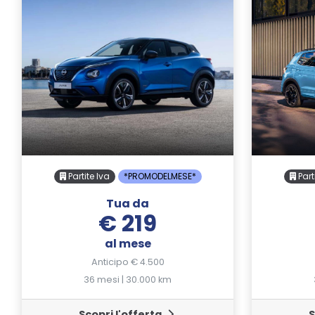
Partite Iva
*PROMODELMESE*
Part
Tua da
€ 219
al mese
Anticipo € 4.500
36 mesi | 30.000 km
Scopri l'offerta
S