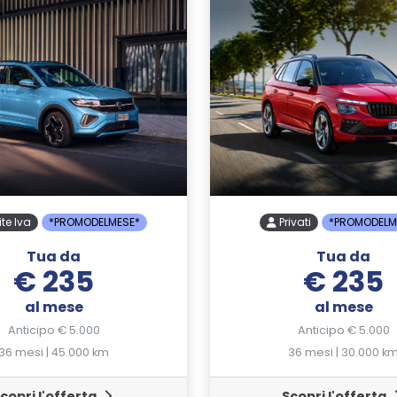
ite Iva
*PROMODELMESE*
Privati
*PROMODELM
Tua da
Tua da
€ 235
€ 235
al mese
al mese
Anticipo € 5.000
Anticipo € 5.000
36 mesi | 45.000 km
36 mesi | 30.000 k
copri l'offerta
Scopri l'offerta