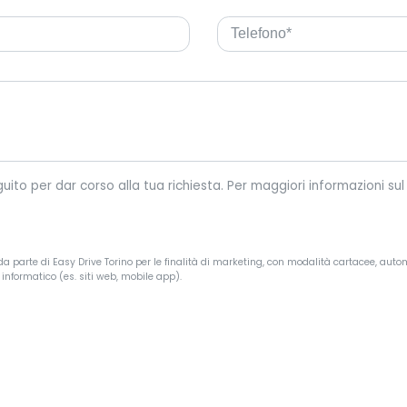
Easy Drive Torino tratterà i tuoi dati personali riportati di seguit
a parte di Easy Drive Torino per le finalità di marketing, con modalità cartacee, autom
informatico (es. siti web, mobile app).