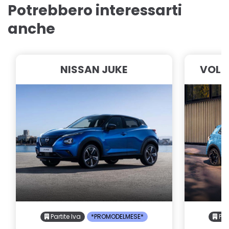
Potrebbero interessarti
anche
NISSAN JUKE
VOLK
Partite Iva
*PROMODELMESE*
Part