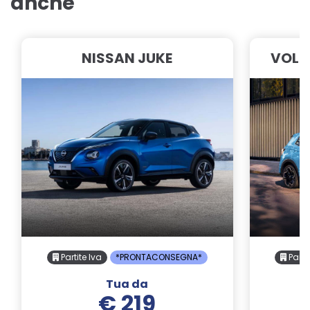
anche
NISSAN JUKE
VOLK
Partite Iva
*PRONTACONSEGNA*
Parti
Tua da
€ 219