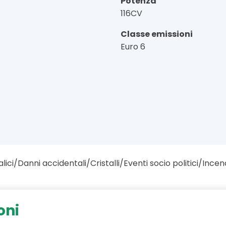
Potenza
116CV
Classe emissioni
Euro 6
lici/Danni accidentali/Cristalli/Eventi socio politici/Incen
oni