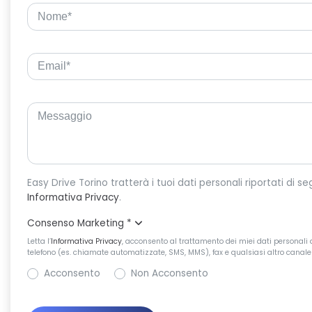
Informativa Privacy
.
Consenso Marketing
*
Letta l’
Informativa Privacy
, acconsento al trattamento dei miei dati personali d
telefono (es. chiamate automatizzate, SMS, MMS), fax e qualsiasi altro canale 
Acconsento
Non Acconsento