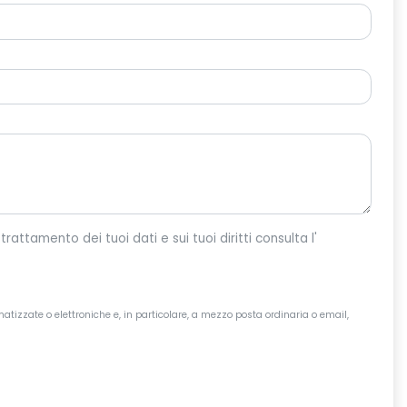
o per dar corso alla tua richiesta. Per maggiori informazioni sul trattamento dei tuoi dati e sui tuoi diritti consulta l'
atizzate o elettroniche e, in particolare, a mezzo posta ordinaria o email,