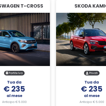
SWAGEN T-CROSS
SKODA KAMI
Partite Iva
Privati
Tua da
Tua da
€ 235
€ 235
al mese
al mese
Anticipo € 5.000
Anticipo € 5.000