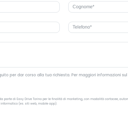
Easy Drive Torino tratterà i tuoi dati personali riportati di seguit
a parte di Easy Drive Torino per le finalità di marketing, con modalità cartacee, autom
informatico (es. siti web, mobile app).