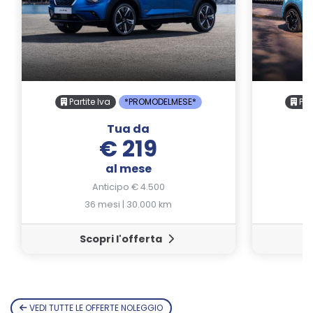
Partite Iva
*PROMODELMESE*
Part
Tua da
€ 219
al mese
Anticipo € 4.500
36 mesi | 30.000 km
Scopri l'offerta
VEDI TUTTE LE OFFERTE NOLEGGIO