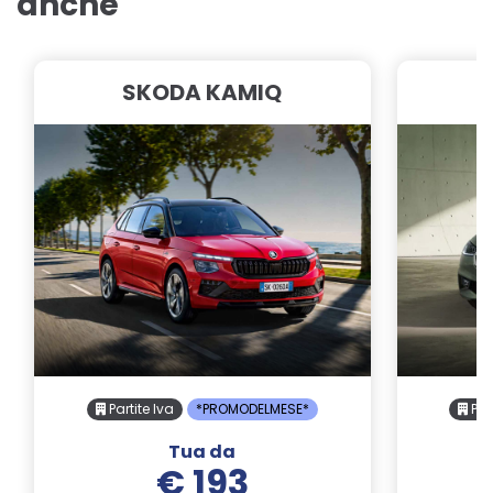
anche
SKODA KAMIQ
Partite Iva
*PROMODELMESE*
Part
Tua da
€ 193