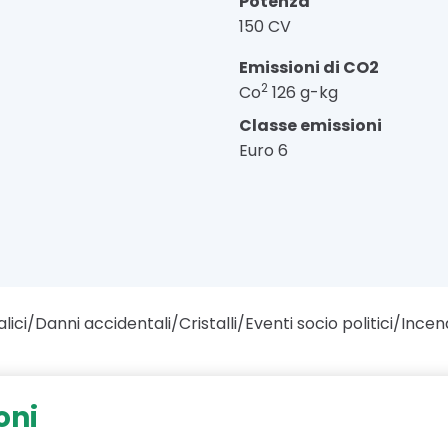
Potenza
150 CV
Emissioni di CO2
2
Co
126 g-kg
Classe emissioni
Euro 6
lici/Danni accidentali/Cristalli/Eventi socio politici/Incen
oni