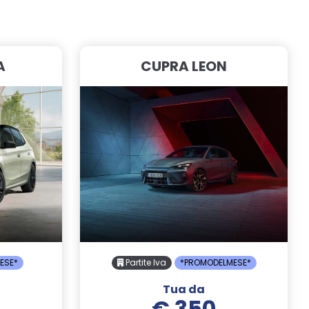
A
CUPRA LEON
ESE*
Partite Iva
*PROMODELMESE*
Tua da
€ 350