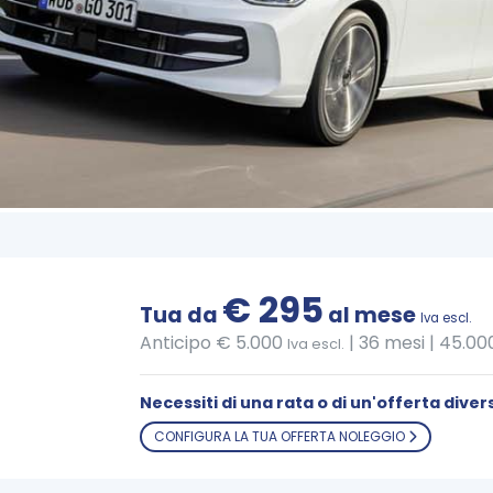
€ 295
Tua da
al mese
Iva escl.
Anticipo € 5.000
|
36 mesi | 45.0
Iva escl.
Necessiti di una rata o di un'offerta diver
CONFIGURA LA TUA OFFERTA NOLEGGIO