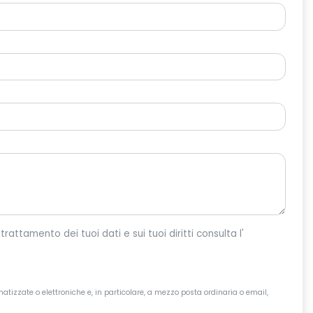
o per dar corso alla tua richiesta. Per maggiori informazioni sul trattamento dei tuoi dati e sui tuoi diritti consulta l'
atizzate o elettroniche e, in particolare, a mezzo posta ordinaria o email,