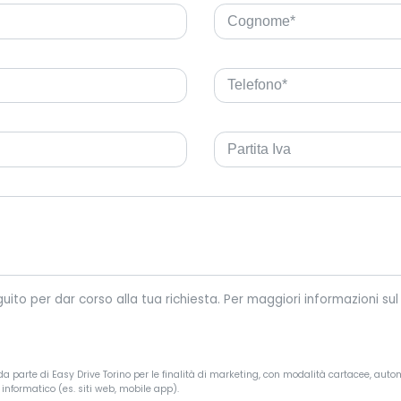
Easy Drive Torino tratterà i tuoi dati personali riportati di seguit
a parte di Easy Drive Torino per le finalità di marketing, con modalità cartacee, autom
informatico (es. siti web, mobile app).