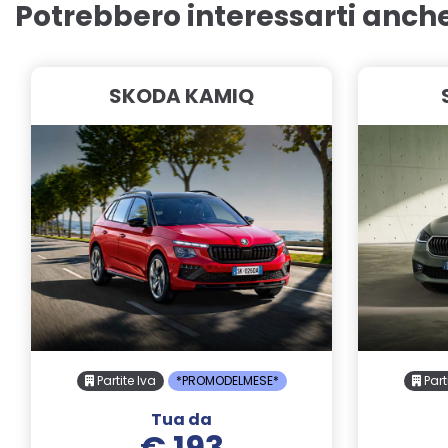
Potrebbero interessarti anch
SKODA KAMIQ
Partite Iva
*PROMODELMESE*
Part
Tua da
€ 193