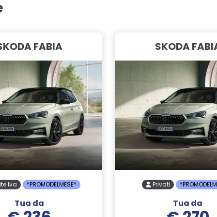
e
SKODA FABIA
SKODA FABI
ite Iva
*PROMODELMESE*
Privati
*PROMODELM
Tua da
Tua da
€ 236
€ 270