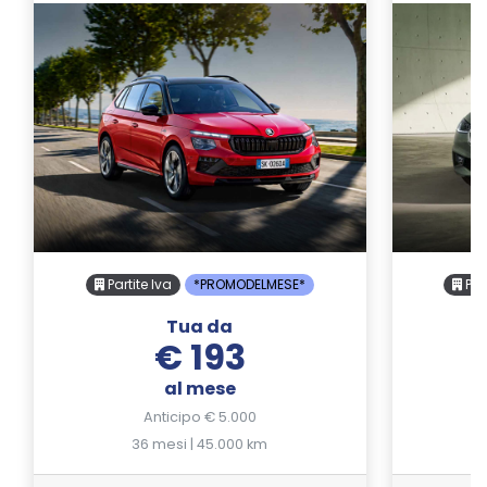
Partite Iva
*PROMODELMESE*
Part
Tua da
€ 193
al mese
Anticipo € 5.000
36 mesi | 45.000 km