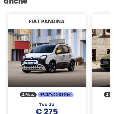
anche
FIAT PANDINA
Privati
*PRONTACONSEGNA*
Pri
Tua da
€ 275