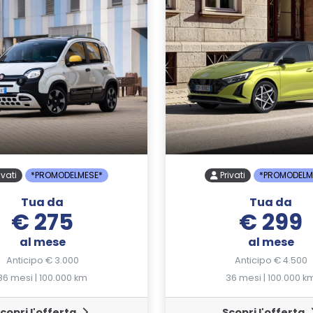
ivati
*PROMODELMESE*
Privati
*PROMODELM
Tua da
Tua da
€ 275
€ 299
al mese
al mese
Anticipo € 3.000
Anticipo € 4.500
36 mesi | 100.000 km
36 mesi | 100.000 k
copri l'offerta
Scopri l'offerta