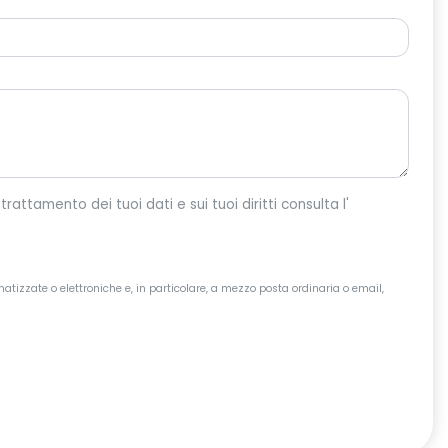
o per dar corso alla tua richiesta. Per maggiori informazioni sul trattamento dei tuoi dati e sui tuoi diritti consulta l'
atizzate o elettroniche e, in particolare, a mezzo posta ordinaria o email,