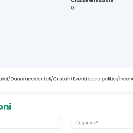
Classe emissioni
0
lici/Danni accidentali/Cristalli/Eventi socio politici/Incen
oni