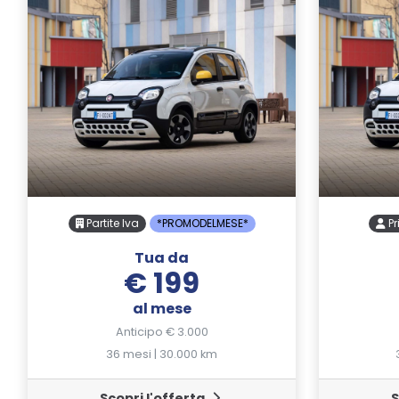
Partite Iva
*PROMODELMESE*
Pr
Tua da
€ 199
al mese
Anticipo € 3.000
36 mesi | 30.000 km
Scopri l'offerta
S