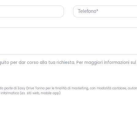
Easy Drive Torino tratterà i tuoi dati personali riportati di seguit
a parte di Easy Drive Torino per le finalità di marketing, con modalità cartacee, autom
informatico (es. siti web, mobile app).