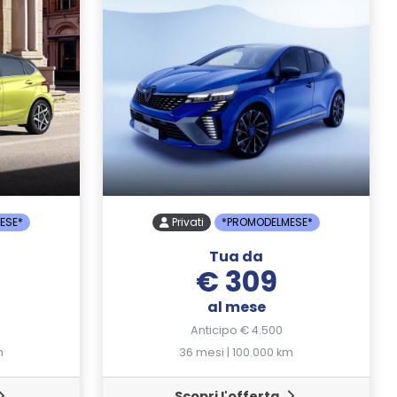
ESE*
Privati
*PROMODELMESE*
Tua da
€ 309
al mese
Anticipo € 4.500
m
36 mesi | 100.000 km
Scopri l'offerta