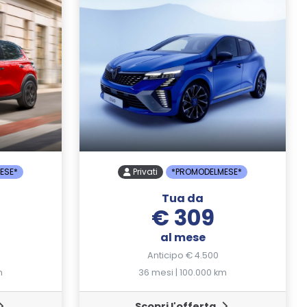
ESE*
Privati
*PROMODELMESE*
Tua da
€ 309
al mese
Anticipo € 4.500
m
36 mesi | 100.000 km
Scopri l'offerta