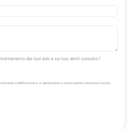
o per dar corso alla tua richiesta. Per maggiori informazioni sul trattamento dei tuoi dati e sui tuoi diritti consulta l'
atizzate o elettroniche e, in particolare, a mezzo posta ordinaria o email,