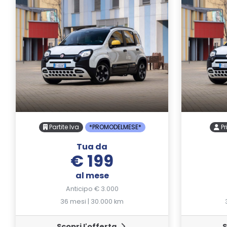
Partite Iva
*PROMODELMESE*
Pr
Tua da
€ 199
al mese
Anticipo € 3.000
36 mesi | 30.000 km
Scopri l'offerta
S