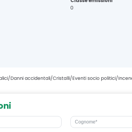
Classe emissioni
0
lici/Danni accidentali/Cristalli/Eventi socio politici/Incen
oni