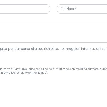
Easy Drive Torino tratterà i tuoi dati personali riportati di seguit
a parte di Easy Drive Torino per le finalità di marketing, con modalità cartacee, autom
informatico (es. siti web, mobile app).