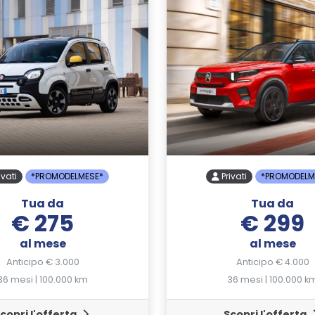
ivati
*PROMODELMESE*
Privati
*PROMODELM
Tua da
Tua da
€ 275
€ 299
al mese
al mese
Anticipo € 3.000
Anticipo € 4.000
36 mesi | 100.000 km
36 mesi | 100.000 k
copri l'offerta
Scopri l'offerta