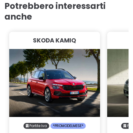
Potrebbero interessarti
anche
SKODA KAMIQ
Partite Iva
*PROMODELMESE*
Part