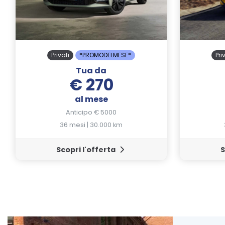
Privati
*PROMODELMESE*
Pri
Tua da
€ 270
al mese
Anticipo € 5000
36 mesi | 30.000 km
Scopri l'offerta
S