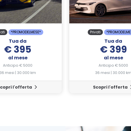
vati
*PROMODELMESE*
Privati
*PROMODELME
Tua da
Tua da
€ 395
€ 399
al mese
al mese
Anticipo € 5000
Anticipo € 5000
36 mesi | 30.000 km
36 mesi | 30.000 k
copri l'offerta
Scopri l'offerta