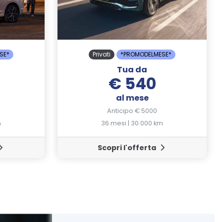
SE*
Privati
*PROMODELMESE*
Tua da
€ 540
al mese
Anticipo € 5000
m
36 mesi | 30.000 km
Scopri l'offerta