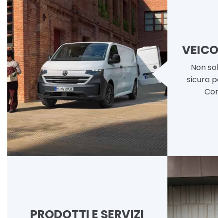
VEICO
Non sol
sicura pe
Com
PRODOTTI E SERVIZI