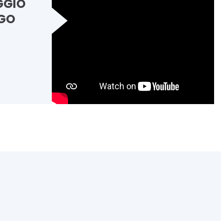
GGIO
NGO